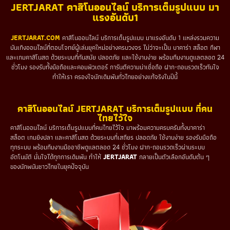
JERTJARAT คาสิโนออนไลน์ บริการเต็มรูปแบบ มา
แรงอันดับ1
JERTJARAT.COM
คาสิโนออนไลน์ บริการเต็มรูปแบบ มาแรงอันดับ 1 แหล่งรวมความ
บันเทิงออนไลน์ที่ตอบโจทย์ผู้เล่นยุคใหม่อย่างครบวงจร ไม่ว่าจะเป็น บาคาร่า สล็อต กีฬา
และเกมคาสิโนสด ด้วยระบบที่ทันสมัย ปลอดภัย และใช้งานง่าย พร้อมทีมงานดูแลตลอด 24
ชั่วโมง รองรับทั้งมือถือและคอมพิวเตอร์ การันตีความน่าเชื่อถือ ฝาก-ถอนรวดเร็วทันใจ
ทำให้เรา ครองใจนักเดิมพันทั่วไทยอย่างแท้จริงในปีนี้
คาสิโนออนไลน์ JERTJARAT บริการเต็มรูปแบบ ที่คน
ไทยไว้ใจ
คาสิโนออนไลน์ บริการเต็มรูปแบบที่คนไทยไว้ใจ มาพร้อมความครบครันทั้งบาคาร่า
สล็อต เกมยิงปลา และคาสิโนสด ด้วยระบบที่เสถียร ปลอดภัย ใช้งานง่าย รองรับมือถือ
ทุกระบบ พร้อมทีมงานมืออาชีพดูแลตลอด 24 ชั่วโมง ฝาก-ถอนรวดเร็วผ่านระบบ
อัตโนมัติ มั่นใจได้ทุกการเดิมพัน ทำให้
JERTJARAT
กลายเป็นตัวเลือกอันดับต้น ๆ
ของนักพนันชาวไทยในยุคปัจจุบัน