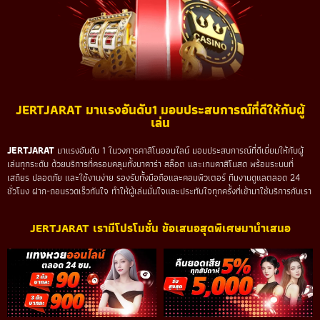
JERTJARAT มาแรงอันดับ1 มอบประสบการณ์ที่ดีให้กับผู้
เล่น
JERTJARAT
มาแรงอันดับ 1 ในวงการคาสิโนออนไลน์ มอบประสบการณ์ที่ดีเยี่ยมให้กับผู้
เล่นทุกระดับ ด้วยบริการที่ครอบคลุมทั้งบาคาร่า สล็อต และเกมคาสิโนสด พร้อมระบบที่
เสถียร ปลอดภัย และใช้งานง่าย รองรับทั้งมือถือและคอมพิวเตอร์ ทีมงานดูแลตลอด 24
ชั่วโมง ฝาก-ถอนรวดเร็วทันใจ ทำให้ผู้เล่นมั่นใจและประทับใจทุกครั้งที่เข้ามาใช้บริการกับเรา
JERTJARAT เรามีโปรโมชั่น ข้อเสนอสุดพิเศษมานำเสนอ